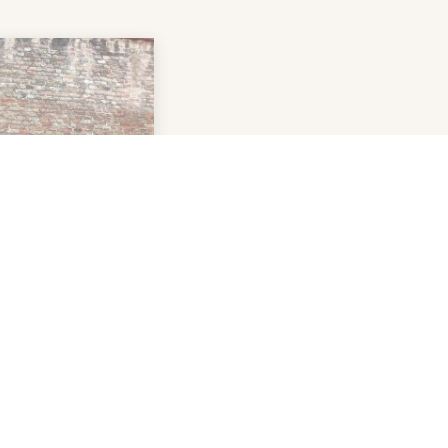
Dit is onze poort. Ga hier binnen en gen
Nog meer vragen? Bekijk onze
FAQ
pagi