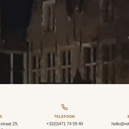
S
TELEFOON
traat 29,
+32(0)471 74 59 40
hello@ret