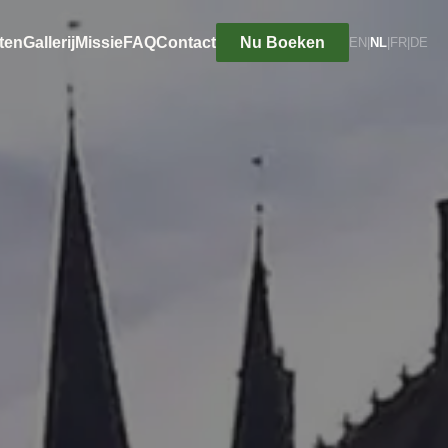
ten
Gallerij
Missie
FAQ
Contact
Nu Boeken
EN
|
NL
|
FR
|
DE