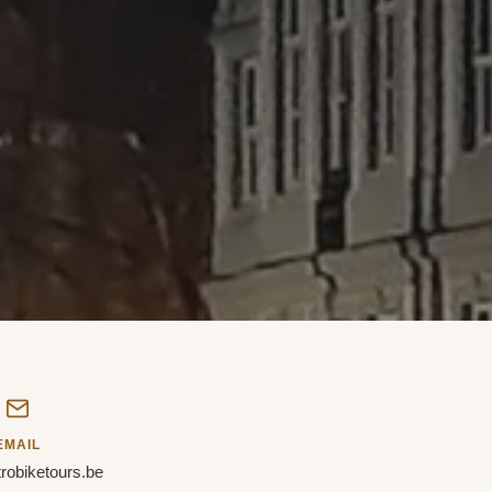
EMAIL
robiketours.be